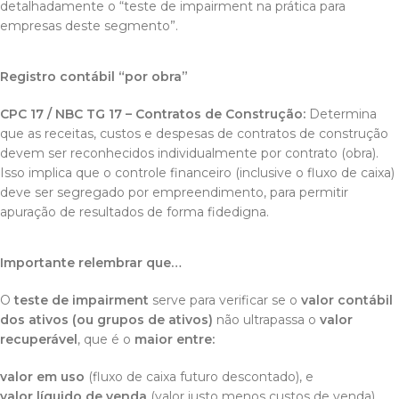
detalhadamente o “teste de impairment na prática para
empresas deste segmento”.
Registro contábil “por obra”
CPC 17 / NBC TG 17 – Contratos de Construção:
Determina
que as receitas, custos e despesas de contratos de construção
devem ser reconhecidos individualmente por contrato (obra).
Isso implica que o controle financeiro (inclusive o fluxo de caixa)
deve ser segregado por empreendimento, para permitir
apuração de resultados de forma fidedigna.
Importante relembrar que…
O
teste de impairment
serve para verificar se o
valor contábil
dos ativos (ou grupos de ativos)
não ultrapassa o
valor
recuperável
, que é o
maior entre:
valor em uso
(fluxo de caixa futuro descontado), e
valor líquido de venda
(valor justo menos custos de venda).