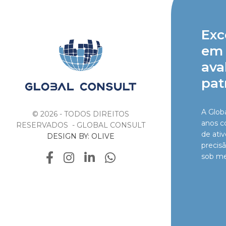
Exc
em 
ava
pat
A Glob
© 2026 - TODOS DIREITOS
anos c
RESERVADOS - GLOBAL CONSULT
de ati
DESIGN BY: OLIVE
precis
sob me