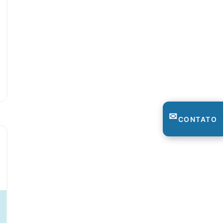
✉
CONTATO