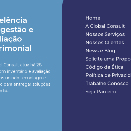
Home
elência
A Global Consult
gestão e
Nossos Serviços
liação
Nossos Clientes
rimonial
News e Blog
Solicite uma Propo
al Consult atua há 28
Código de Ética
om inventário e avaliação
Política de Privaci
vos unindo tecnologia e
Trabalhe Conosco
ão para entregar soluções
dida.
Seja Parceiro